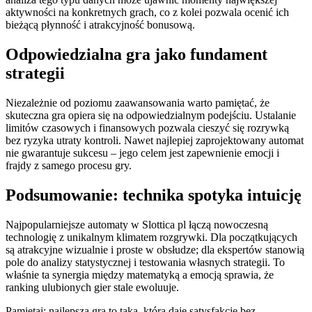
aktywności na konkretnych grach, co z kolei pozwala ocenić ich
bieżącą płynność i atrakcyjność bonusową.
Odpowiedzialna gra jako fundament
strategii
Niezależnie od poziomu zaawansowania warto pamiętać, że
skuteczna gra opiera się na odpowiedzialnym podejściu. Ustalanie
limitów czasowych i finansowych pozwala cieszyć się rozrywką
bez ryzyka utraty kontroli. Nawet najlepiej zaprojektowany automat
nie gwarantuje sukcesu – jego celem jest zapewnienie emocji i
frajdy z samego procesu gry.
Podsumowanie: technika spotyka intuicję
Najpopularniejsze automaty w Slottica pl łączą nowoczesną
technologię z unikalnym klimatem rozgrywki. Dla początkujących
są atrakcyjne wizualnie i proste w obsłudze; dla ekspertów stanowią
pole do analizy statystycznej i testowania własnych strategii. To
właśnie ta synergia między matematyką a emocją sprawia, że
ranking ulubionych gier stale ewoluuje.
Pamiętaj: najlepsza gra to taka, która daje satysfakcję bez