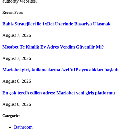
authority websites.
Recent Posts
Bahis Stratejileri ile 1xBet Uzerinde Basariya Ulasmak
August 7, 2026
Mostbet Tc Kimlik Ev Adres Verdim Güvenilir Mi?
August 7, 2026
Mariobet giriş kullanıcılarına özel VIP ayrıcalıkları başladı
August 6, 2026
En çok tercih edilen adres: Mariobet yeni giriş platformu
August 6, 2026
Categories
Bathroom