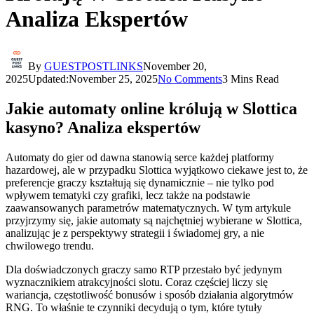
Analiza Ekspertów
By
GUESTPOSTLINKS
November 20,
2025
Updated:
November 25, 2025
No Comments
3 Mins Read
Jakie automaty online królują w Slottica
kasyno? Analiza ekspertów
Automaty do gier od dawna stanowią serce każdej platformy
hazardowej, ale w przypadku Slottica wyjątkowo ciekawe jest to, że
preferencje graczy kształtują się dynamicznie – nie tylko pod
wpływem tematyki czy grafiki, lecz także na podstawie
zaawansowanych parametrów matematycznych. W tym artykule
przyjrzymy się, jakie automaty są najchętniej wybierane w Slottica,
analizując je z perspektywy strategii i świadomej gry, a nie
chwilowego trendu.
Dla doświadczonych graczy samo RTP przestało być jedynym
wyznacznikiem atrakcyjności slotu. Coraz częściej liczy się
wariancja, częstotliwość bonusów i sposób działania algorytmów
RNG. To właśnie te czynniki decydują o tym, które tytuły