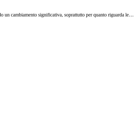
ndo un cambiamento significativa, soprattutto per quanto riguarda le…