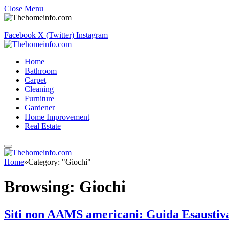
Close Menu
Facebook
X (Twitter)
Instagram
Home
Bathroom
Carpet
Cleaning
Furniture
Gardener
Home Improvement
Real Estate
Home
»
Category: "Giochi"
Browsing:
Giochi
Siti non AAMS americani: Guida Esaustiva