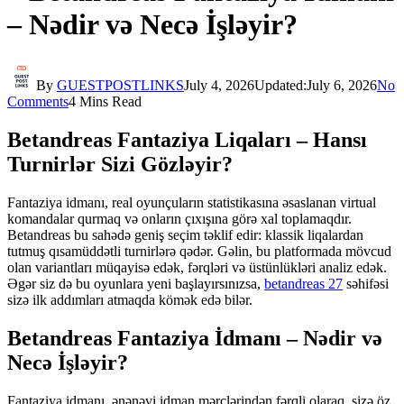
– Nədir və Necə İşləyir?
By
GUESTPOSTLINKS
July 4, 2026
Updated:
July 6, 2026
No
Comments
4 Mins Read
Betandreas Fantaziya Liqaları – Hansı
Turnirlər Sizi Gözləyir?
Fantaziya idmanı, real oyunçuların statistikasına əsaslanan virtual
komandalar qurmaq və onların çıxışına görə xal toplamaqdır.
Betandreas bu sahədə geniş seçim təklif edir: klassik liqalardan
tutmuş qısamüddətli turnirlərə qədər. Gəlin, bu platformada mövcud
olan variantları müqayisə edək, fərqləri və üstünlükləri analiz edək.
Əgər siz də bu oyunlara yeni başlayırsınızsa,
betandreas 27
səhifəsi
sizə ilk addımları atmaqda kömək edə bilər.
Betandreas Fantaziya İdmanı – Nədir və
Necə İşləyir?
Fantaziya idmanı, ənənəvi idman mərclərindən fərqli olaraq, sizə öz