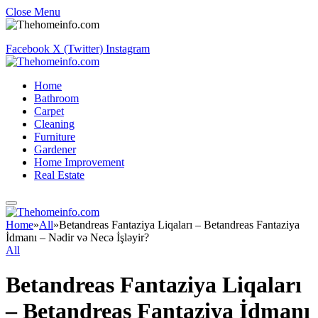
Close Menu
Facebook
X (Twitter)
Instagram
Home
Bathroom
Carpet
Cleaning
Furniture
Gardener
Home Improvement
Real Estate
Home
»
All
»
Betandreas Fantaziya Liqaları – Betandreas Fantaziya
İdmanı – Nədir və Necə İşləyir?
All
Betandreas Fantaziya Liqaları
– Betandreas Fantaziya İdmanı