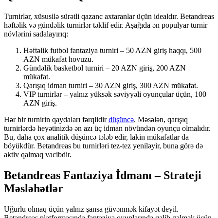
Turnirlər, xüsusilə sürətli qazanc axtaranlar üçün idealdır. Betandreas
həftəlik və gündəlik turnirlər təklif edir. Aşağıda ən populyar turnir
növlərini sadalayırıq:
Həftəlik futbol fantaziya turniri – 50 AZN giriş haqqı, 500
AZN mükafat hovuzu.
Gündəlik basketbol turniri – 20 AZN giriş, 200 AZN
mükafat.
Qarışıq idman turniri – 30 AZN giriş, 300 AZN mükafat.
VIP turnirlər – yalnız yüksək səviyyəli oyunçular üçün, 100
AZN giriş.
Hər bir turnirin qaydaları fərqlidir
düşüncə
. Məsələn, qarışıq
turnirlərdə heyətinizdə ən azı üç idman növündən oyunçu olmalıdır.
Bu, daha çox analitik düşüncə tələb edir, lakin mükafatlar da
böyükdür. Betandreas bu turnirləri tez-tez yeniləyir, buna görə də
aktiv qalmaq vacibdir.
Betandreas Fantaziya İdmanı – Strateji
Məsləhətlər
Uğurlu olmaq üçün yalnız şansa güvənmək kifayət deyil.
Betandreas platformasında fantaziya oyunlarında qalib gəlmək üçün