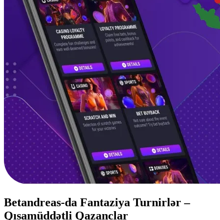
Betandreas-da Fantaziya Turnirlər –
Qısamüddətli Qazanclar