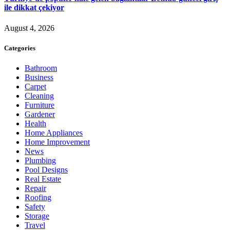
ile dikkat çekiyor
August 4, 2026
Categories
Bathroom
Business
Carpet
Cleaning
Furniture
Gardener
Health
Home Appliances
Home Improvement
News
Plumbing
Pool Designs
Real Estate
Repair
Roofing
Safety
Storage
Travel