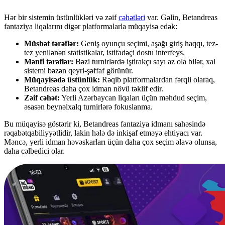
Hər bir sistemin üstünlükləri və zəif
cəhətləri
var. Gəlin, Betandreas
fantaziya liqalarını digər platformalarla müqayisə edək:
Müsbət tərəflər:
Geniş oyunçu seçimi, aşağı giriş haqqı, tez-
tez yenilənən statistikalar, istifadəçi dostu interfeys.
Mənfi tərəflər:
Bəzi turnirlərdə iştirakçı sayı az ola bilər, xal
sistemi bəzən qeyri-şəffaf görünür.
Müqayisədə üstünlük:
Rəqib platformalardan fərqli olaraq,
Betandreas daha çox idman növü təklif edir.
Zəif cəhət:
Yerli Azərbaycan liqaları üçün məhdud seçim,
əsasən beynəlxalq turnirlərə fokuslanma.
Bu müqayisə göstərir ki, Betandreas fantaziya idmanı sahəsində
rəqabətqabiliyyətlidir, lakin hələ də inkişaf etməyə ehtiyacı var.
Məncə, yerli idman həvəskarları üçün daha çox seçim əlavə olunsa,
daha cəlbedici olar.