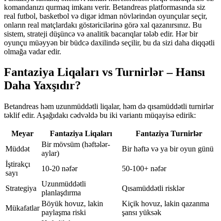
komandanızı qurmaq imkanı verir. Betandreas platformasında siz
real futbol, basketbol və digər idman növlərindən oyunçular seçir,
onların real matçlardakı göstəricilərinə görə xal qazanırsınız. Bu
sistem, strateji düşüncə və analitik bacarıqlar tələb edir. Hər bir
oyunçu müəyyən bir büdcə daxilində seçilir, bu da sizi daha diqqətli
olmağa vadar edir.
Fantaziya Liqaları vs Turnirlər – Hansı
Daha Yaxşıdır?
Betandreas həm uzunmüddətli liqalar, həm də qısamüddətli turnirlər
təklif edir. Aşağıdakı cədvəldə bu iki variantı müqayisə edirik:
Meyar
Fantaziya Liqaları
Fantaziya Turnirlər
Bir mövsüm (həftələr-
Müddət
Bir həftə və ya bir oyun günü
aylar)
İştirakçı
10-20 nəfər
50-100+ nəfər
sayı
Uzunmüddətli
Strategiya
Qısamüddətli risklər
planlaşdırma
Böyük hovuz, lakin
Kiçik hovuz, lakin qazanma
Mükafatlar
paylaşma riski
şansı yüksək