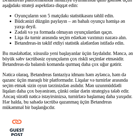
aşağıdakı strateji aspektlərə diqqət edin:
Oyunçuların son 5 matçdakı statistikasını təhlil edin.
Büdcənizi düzgün paylayın – ən bahalı oyunçu həmişə ən
yaxşı deyil.
Zədəli və ya formada olmayan oyunçulardan qaçın.
Liqa ilə turnir arasında seçim edərkən vaxtınızı nəzərə alın.
Betandreas-in təklif etdiyi statistik alətlərdən istifadə edin.
Bu məsləhətlər, xüsusilə yeni başlayanlar üçün faydalıdır. Məncə, ən
böyük səhv təcrübəsiz oyunçuların çox riskli seçimlər etməsidir.
Betandreas-də balanslı komanda qurmaq daha çox uğur gətirir.
Nəticə olaraq, Betandreas fantaziya idmanı həm əyləncə, həm də
qazanc üçün maraqlı bir platformadır. Liqalar və turnirlər arasında
seçim etmək sizin oyun tərzinizdən asılıdır. Mən uzunmüddətli
liqaları daha çox bəyənirəm, çünki onlar dərin strategiya tələb edir.
Ancaq sürətli nəticə istəyirsinizsə, turnirlərə başlamaq daha yaxşıdır.
Hər halda, bu sahədə təcrübə qazanmaq üçün Betandreas
mükəmməl bir başlanğıcdır.