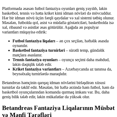
Platformada əsasən futbol fantaziya oyunları geniş yayılıb, lakin
basketbol, tennis və hətta kriket kimi idman növləri də mövcuddur.
Hər bir idman növü üçün fərqli qaydalar və xal sistemi tətbiq olunur.
Məsələn, futbolda qol, asist və müdafiə göstəriciləri, basketbolda isə
xal, ribaund və asistlər əsas götürülür. Aşağıda ən populyar
variantları müqayisə edirik:
Futbol fantaziya liqaları
– ən çox seçilən, həftəlik əsasda
oynanılır.
Basketbol fantaziya turnirləri
– sürətli temp, gündəlik
matçlara əsaslanır.
Tennis fantaziya oyunları
– oyunçu seçimi daha məhdud,
lakin dəqiqlik tələb edir.
Kriket fantaziya variantları
– Azərbaycanda az tanınsa da,
beynəlxalq turnirlərdə maraqlıdır.
Betandreas həmçinin qarışıq idman növlərini birləşdirən xüsusi
turnirlər də təklif edir. Məsələn, bir həftə ərzində həm futbol, həm də
basketbol oyunçularından komanda qurmaq imkanı var. Bu, daha
geniş bilik tələb edir, lakin mükafatlar da yüksək olur.
Betandreas Fantaziya Liqalarının Müsbət
və Mənfi Tərəfləri