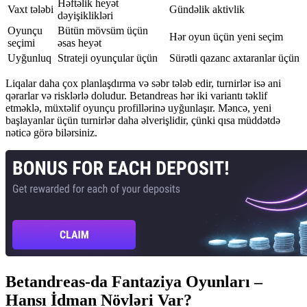
Həftəlik heyət
Vaxt tələbi
Gündəlik aktivlik
dəyişiklikləri
Oyunçu
Bütün mövsüm üçün
Hər oyun üçün yeni seçim
seçimi
əsas heyət
Uyğunluq
Strateji oyunçular üçün
Sürətli qazanc axtaranlar üçün
Liqalar daha çox planlaşdırma və səbr tələb edir, turnirlər isə ani
qərarlar və risklərlə doludur. Betandreas hər iki variantı təklif
etməklə, müxtəlif oyunçu profillərinə uyğunlaşır. Məncə, yeni
başlayanlar üçün turnirlər daha əlverişlidir, çünki qısa müddətdə
nəticə görə bilərsiniz.
Betandreas-da Fantaziya Oyunları –
Hansı İdman Növləri Var?